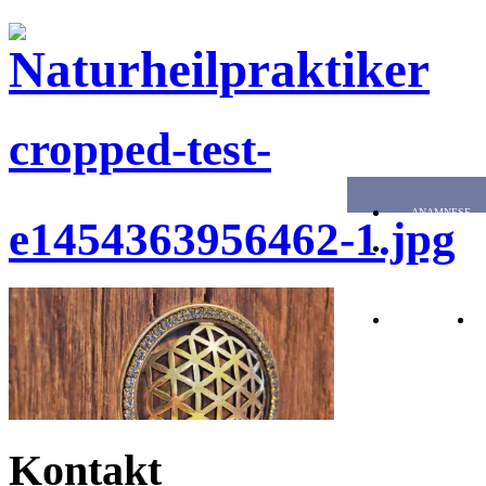
cropped-test-
ANAMNESE
e1454363956462-1.jpg
ALTERNATIVE
SCHÜSSLER S
PROFIL
Kontakt